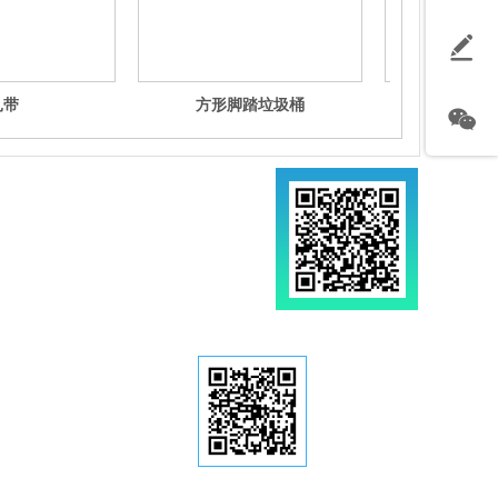
扎带
方形脚踏垃圾桶
平口垃圾袋 