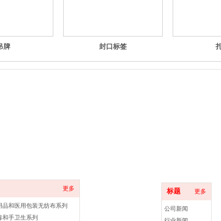
吊牌
封口标签
品分类
纺源感控
更多
标题
更多
用品和医用包装无纺布系列
公司新闻
毒和手卫生系列
行业新闻