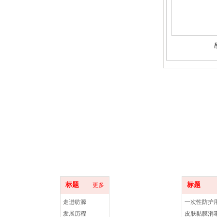
某某医疗器械有限公司
XXX medical instrument company
产
关于我
们
标题
标题
更多
走进纺源
一次性防护
发展历程
皮肤黏膜消